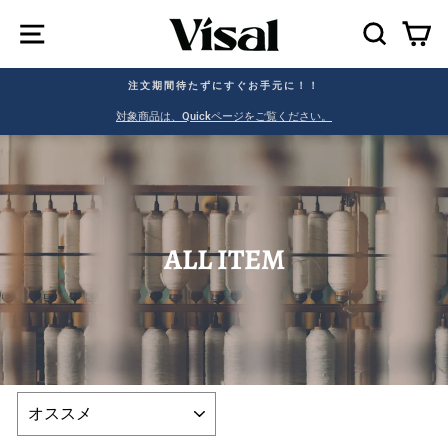
SEAR
C
注文期間待たずにすぐお手元に！！
。
対象商品は、Quickページをご覧ください。
ALL ITEM
SORT