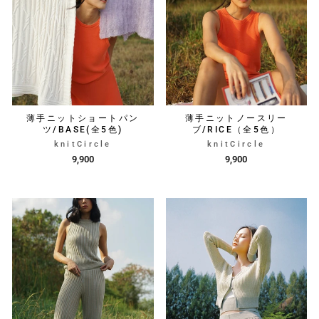
薄手ニットショートパン
薄手ニットノースリー
ツ/BASE(全5色)
ブ/RICE（全5色）
knitCircle
knitCircle
9,900
9,900