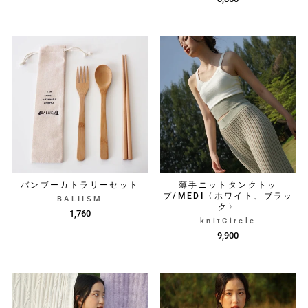
バンブーカトラリーセット
薄手ニットタンクトッ
プ/MEDI〈ホワイト、ブラッ
BALIISM
ク〉
1,760
knitCircle
9,900