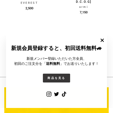
D.C.O.G]
EVEREST
armi
2,500
7,150
""
1
2
3
新規会員登録すると、初回送料無料🚙
新規メンバー登録いただいた方全員、
初回のご注文分を「
送料無料
」でお送りいたします！
商品を見る
Instagram
Twitter
TikTok