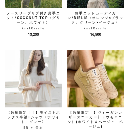
ノースリーブリブ付き薄手ニ
薄手ニットカーディガ
ット/COCONUT TOP〈グリ
ン/BIBLIS〈オレンジ×ブラッ
ーン、ホワイト〉
ク、グリーン×ベージュ〉
knitCircle
knitCircle
13,200
16,500
【数量限定！！】モイストボ
【数量限定！】ヴィーガンレ
ックス半袖Tシャツ〈ホワイ
ザースニーカー〖トウモロコ
ト、グレー〉
シ〗(ホワイト＆ベージュ、ベ
ージュ)
5R + 美衣