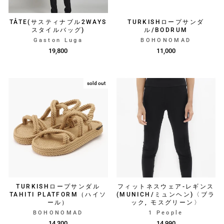
TÅTE(サスティナブル2WAYS
TURKISHロープサンダ
スタイルバッグ)
ル/BODRUM
Gaston Luga
BOHONOMAD
19,800
11,000
sold out
TURKISHロープサンダル
フィットネスウェア-レギンス
TAHITI PLATFORM（ハイソ
(MUNICH/ミュンヘン)〈ブラ
ール）
ック, モスグリーン〉
BOHONOMAD
1 People
14,300
14,990