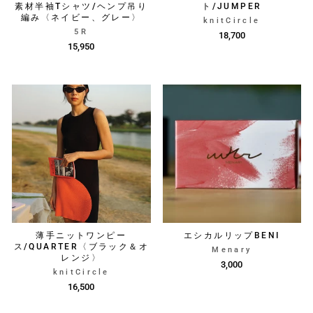
素材半袖Tシャツ/ヘンプ吊り
ト/JUMPER
編み〈ネイビー、グレー〉
knitCircle
5R
18,700
15,950
薄手ニットワンピー
エシカルリップBENI
ス/QUARTER〈ブラック＆オ
Menary
レンジ〉
3,000
knitCircle
16,500