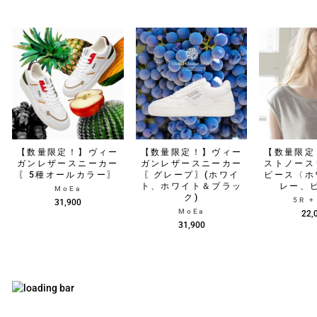
【数量限定！】ヴィー
【数量限定！】ヴィー
【数量限定
ガンレザースニーカー
ガンレザースニーカー
ストノース
〖5種オールカラー〗
〖グレープ〗(ホワイ
ピース〈ホ
ト、ホワイト＆ブラッ
レー、
MoEa
ク)
5R 
31,900
MoEa
22,
31,900