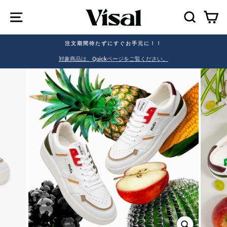
SEAR
C
注文期間待たずにすぐお手元に！！
。
対象商品は、Quickページをご覧ください。