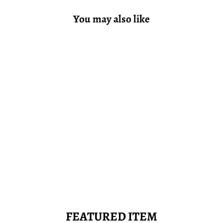
You may also like
【数量限定！】ヴィー
ガンレザースニーカー
〖5種オールカラー〗
MoEa
31,900
FEATURED ITEM