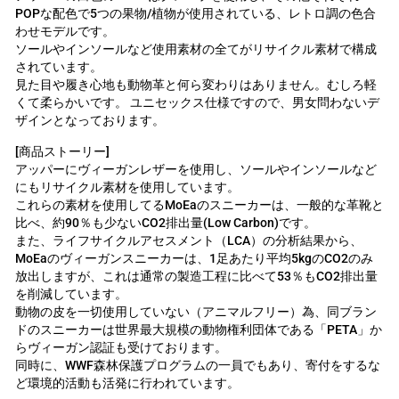
POPな配色で5つの果物/植物が使用されている、レトロ調の色合
わせモデルです。
ソールやインソールなど使用素材の全てがリサイクル素材で構成
されています。
見た目や履き心地も動物革と何ら変わりはありません。むしろ軽
くて柔らかいです。
ユニセックス仕様ですので、男女問わないデ
ザインとなっております。
[商品ストーリー]
アッパーにヴィーガンレザーを使用し、ソールやインソールなど
にもリサイクル素材を使用しています。
これらの素材を使用してるMoEaのスニーカーは、一般的な革靴と
比べ、約90％も少ないCO2排出量(Low Carbon)です。
また、ライフサイクルアセスメント（LCA）の分析結果から、
MoEaのヴィーガンスニーカーは、1足あたり平均5kgのCO2のみ
放出しますが、これは通常の製造工程に比べて53％もCO2排出量
を削減しています。
動物の皮を一切使用していない（アニマルフリー）為、同ブラン
ドのスニーカーは世界最大規模の動物権利団体である「PETA」か
らヴィーガン認証も受けております。
同時に、WWF森林保護プログラムの一員でもあり、寄付をするな
ど環境的活動も活発に行われています。