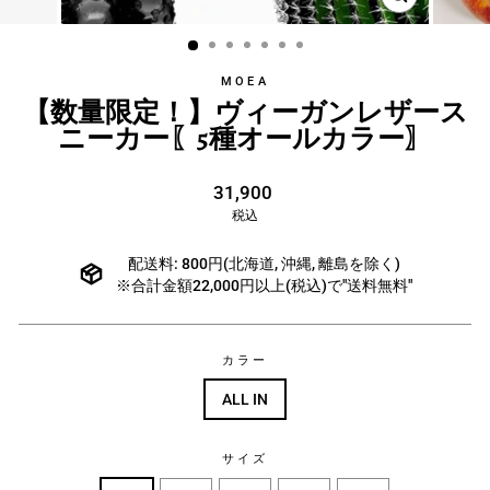
MOEA
【数量限定！】ヴィーガンレザース
ニーカー〖5種オールカラー〗
通
31,900
常
税込
価
格
配送料: 800円(北海道, 沖縄, 離島を除く)
※合計金額22,000円以上(税込)で"送料無料"
カラー
ALL IN
サイズ