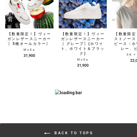
【数量限定！】ヴィー
【数量限定！】ヴィー
【数量限定
ガンレザースニーカー
ガンレザースニーカー
ストノース
〖5種オールカラー〗
〖グレープ〗(ホワイ
ピース〈ホ
ト、ホワイト＆ブラッ
レー、
MoEa
ク)
5R 
31,900
MoEa
22,
31,900
BACK TO TOPS