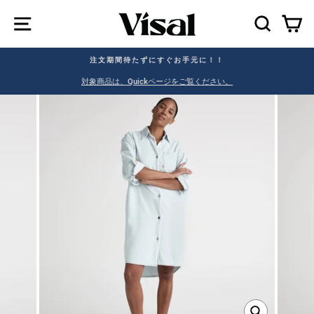
SEAR
C
注文期間待たずにすぐお手元に！！
。
対象商品は、Quickページをご覧ください。