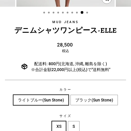
MUD JEANS
デニムシャツワンピース-ELLE
通
28,500
常
税込
価
格
配送料: 800円(北海道, 沖縄, 離島を除く)
※合計金額22,000円以上(税込)で"送料無料"
カラー
ライトブルー(Sun Stone)
ブラック(Sun Stone)
サイズ
XS
S