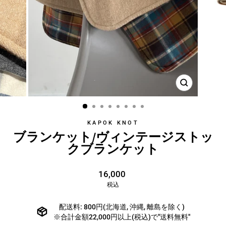
KAPOK KNOT
ブランケット/ヴィンテージストッ
クブランケット
通
16,000
常
税込
価
格
配送料: 800円(北海道, 沖縄, 離島を除く)
※合計金額22,000円以上(税込)で"送料無料"