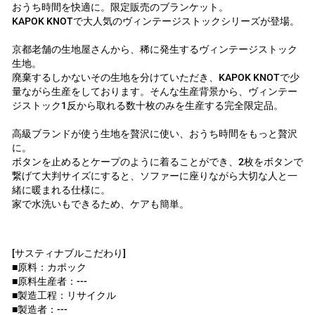
おうち時間を快適に。限定販売のブランケット。
KAPOK KNOTで大人気のヴィンテージストックシリーズが登場。
京都老舗の生地屋さんから、稀に発生するヴィンテージストック
生地。
廃棄するしかないその生地を分けていただき、KAPOK KNOTで少
量ながら生産をしております。そんな生産背景から、ヴィンテー
ジストック1反から取れる数十枚のみを生産する完全限定品。
高級ブランドが使う生地を贅沢に使い、おうち時間をもっと贅沢
に。
ボタンを止めるとケープのように着ることができ、2枚をボタンで
繋げて大判サイズにすると、ソファーに座りながら大切な人と一
緒に暖まれる仕様に。
家で水洗いもできるため、ケアも簡単。
[サスティナブルこだわり]
■原料：カポック
■原料生産者：---
■製造工程：リサイクル
■製造者：---