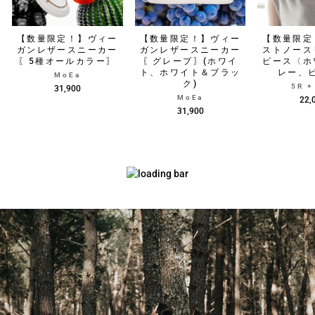
【数量限定！】ヴィー
【数量限定！】ヴィー
【数量限定
ガンレザースニーカー
ガンレザースニーカー
ストノース
〖5種オールカラー〗
〖グレープ〗(ホワイ
ピース〈ホ
ト、ホワイト＆ブラッ
レー、
MoEa
ク)
5R 
31,900
MoEa
22,
31,900