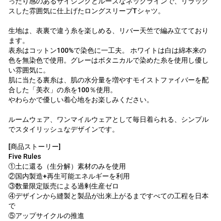
ったり感のあるサイジングとルーズなネックラインで、リラック
スした雰囲気に仕上げたロングスリーブTシャツ。
生地は、表裏で違う糸を楽しめる、リバー天竺で編み立てており
ます。
表糸はコットン100%で染色に一工夫。 ホワイトは白は綿本来の
色を無染色で使用。グレーはボタニカルで染めた糸を使用し優し
い雰囲気に。
肌に当たる裏糸は、肌の水分量を増やすモイストファイバーを配
合した「美衣」の糸を100％使用。
やわらかで優しい着心地をお楽しみください。
ルームウェア、ワンマイルウェアとして毎日着られる、シンプル
でスタイリッシュなデザインです。
[商品ストーリー]
Five Rules
①土に還る（生分解）素材のみを使用
②国内製造+再生可能エネルギーを利用
③数量限定販売による過剰生産ゼロ
④デザインから縫製と製品が出来上がるまですべての工程を日本
で
⑤アップサイクルの推進