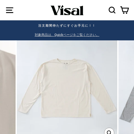
SEAR
C
注文期間待たずにすぐお手元に！！
。
対象商品は、Quickページをご覧ください。