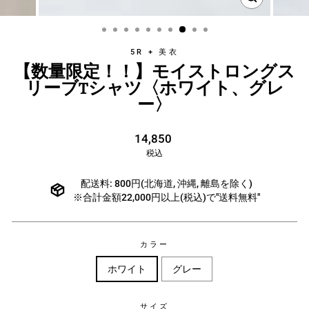
5R + 美衣
【数量限定！！】モイストロングス
リーブTシャツ〈ホワイト、グレ
ー〉
通
14,850
常
税込
価
格
配送料: 800円(北海道, 沖縄, 離島を除く)
※合計金額22,000円以上(税込)で"送料無料"
カラー
ホワイト
グレー
サイズ