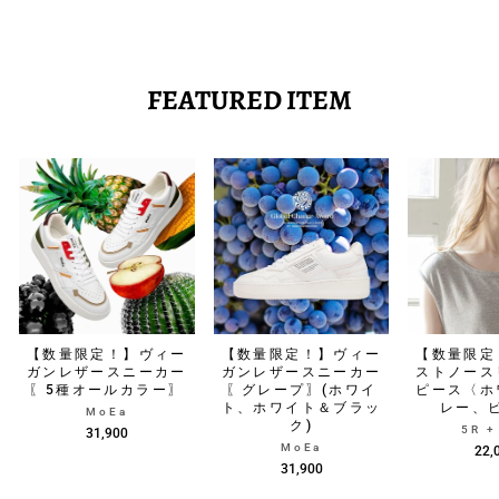
FEATURED ITEM
【数量限定！】ヴィー
【数量限定！】ヴィー
【数量限定
ガンレザースニーカー
ガンレザースニーカー
ストノース
〖5種オールカラー〗
〖グレープ〗(ホワイ
ピース〈ホ
ト、ホワイト＆ブラッ
レー、
MoEa
ク)
5R 
31,900
MoEa
22,
31,900