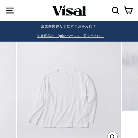
SEAR
C
注文期間待たずにすぐお手元に！！
。
対象商品は、Quickページをご覧ください。