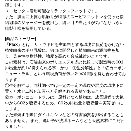
揮します。
ユニセックス着用可能なリラックスフィットです。
また、肌面に上質な肌触りが特徴のスーピマコットンを使った接
結組織のジャージーを使用し、縫い目の当たりが気になりづらい
縫製仕様を採用している。
[商品ストーリー]
「PlaX」とは、サトウキビを主原料とする環境に負荷をかけない
植物由来のポリ乳酸に、独自に開発した植物由来の添加物を加
え、染色性や耐熱性、強度を高めた合成繊維のことです。
この素材は、石油由来のポリエステル糸と比較して製造時のCO2
排出量が約1/3抑えられる事、かつ「①生分解性」と「②カーボン
ニュートラル」という環境負荷が低い2つの特徴を持ち合わせてお
ります。
①生分解性は、同社調べでは一定の一定の温度や湿度の環境下に
置くと水と二酸化炭素へと分解される素材であること。
②カーボンニュートラルは、原料となる植物は、成長過程で大気
中からCO2を吸収するため、CO2の排出量と吸収量を実質ゼロに
します。
また燃焼する際にダイオキシンなどの有害物質を排出することも
ありません。 また、縫い糸や洗濯ネームなども天然素材にこだわ
りました。