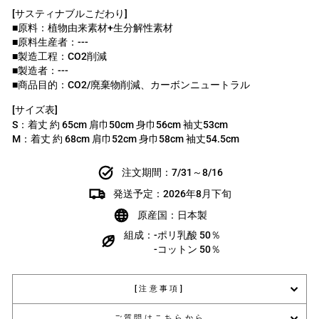
[サスティナブルこだわり]
■原料：植物由来素材+生分解性素材
■原料生産者：---
■製造工程：CO2削減
■製造者：---
■商品目的：CO2/廃棄物削減、カーボンニュートラル
[サイズ表]
S：着丈 約 65cm 肩巾50cm 身巾56cm 袖丈53cm
M：着丈 約 68cm 肩巾52cm 身巾58cm 袖丈54.5cm
注文期間：7/31～8/16
発送予定：2026年8月下旬
原産国：日本製
組成：-ポリ乳酸 50％
-コットン 50％
[注意事項]
ご質問はこちらから