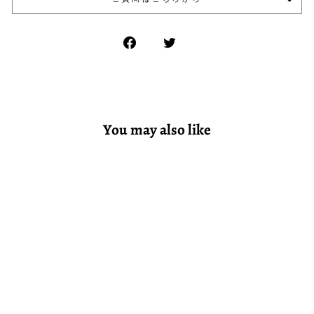
You may also like
PLAX長袖Tシャツ〈ホ
ワイト, ライトグレー,
ネイビー〉