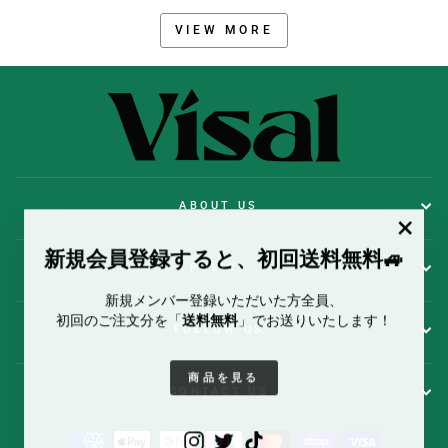
VIEW MORE
ABOUT US
""
新規会員登録すると、初回送料無料🚙
POLICY
新規メンバー登録いただいた方全員、
初回のご注文分を「
送料無料
」でお送りいたします！
FOLLOW US
商品を見る
CONTACT US
Instagram
Twitter
TikTok