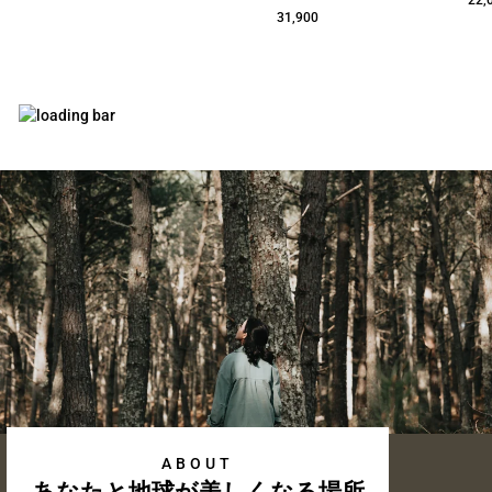
22,
31,900
ABOUT
あなたと地球が美しくなる場所