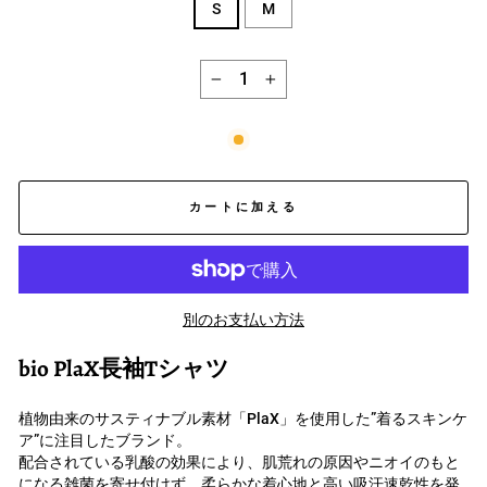
S
M
−
+
カートに加える
別のお支払い方法
bio PlaX長袖Tシャツ
植物由来のサスティナブル素材「PlaX」を使用した”着るスキンケ
ア”に注目したブランド。
配合されている乳酸の効果により、肌荒れの原因やニオイのもと
になる雑菌を寄せ付けず、柔らかな着心地と高い吸汗速乾性を発