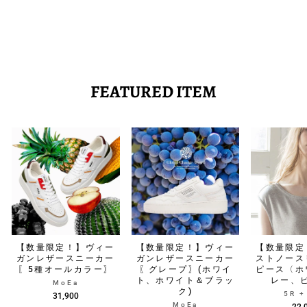
bio
8,800
FEATURED ITEM
【数量限定！】ヴィー
【数量限定！】ヴィー
【数量限定
ガンレザースニーカー
ガンレザースニーカー
ストノース
〖5種オールカラー〗
〖グレープ〗(ホワイ
ピース〈ホ
ト、ホワイト＆ブラッ
レー、
MoEa
ク)
5R 
31,900
MoEa