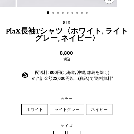
BIO
PlaX長袖Tシャツ〈ホワイト, ライト
グレー, ネイビー〉
通
8,800
常
税込
価
格
配送料: 800円(北海道, 沖縄, 離島を除く)
※合計金額22,000円以上(税込)で"送料無料"
カラー
ホワイト
ライトグレー
ネイビー
サイズ