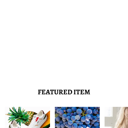
【数量限定！】SDGSな
シルク石鹸/SAVON-
(SARAH K CRAIG
VER)
With or Without
3,500
FEATURED ITEM