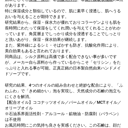
があります。
特に保湿成分と類似しているので、肌に素早く浸透し、肌へうる
おいを与えることが期待できます。
研究結果から、保湿・保水力が優れておりコラーゲンよりも肌を
長時間にわたって保湿をしてくれ潤いを与えてくれることがわか
っています。角質層までしっかり成分を浸透することでしっとり
と洗いあがり、保湿・保水効果が継続します。
また、紫外線によるシミ・そばかすも防ぎ、抗酸化作用により、
美白効果もあると言われております。
同商品は、シルク原料は高価で多く配合できない事が多いです
が、メーカー自ら原料から作っているからこそ「セリシン」をた
っぷりと入れる事が可能。正真正銘の日本製自然由来ハンドメイ
ドソープです。
研究の結果、4つのオイルの組み合わせと絶妙な配合により、「ふ
わふわ」で「きめ細かい」泡を実現し、天然成分の石鹸の泡立ち
にくさを解消。
【配合オイル】ココナッツオイル／パームオイル／MCTオイル／
オリーブオイル
※石油系界面活性剤・アルコール・鉱物油・防腐剤（パラベン）
は不使用
お風呂時間にこの気持ち良さを実感ください。この石鹸は、顔だ